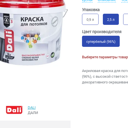
Упаковка
0,9 л
2,5 л
Цвет производителя
супербелый (96%)
Выберите параметры товар
Акриловая краска для по
(96%), с высокой ствето
декоративного окрашиван
DALI
ДАЛИ