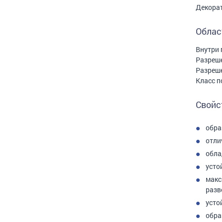
Декорат
Облас
Внутри 
Разреше
Разреше
Класс п
Свойс
обра
отли
обла
усто
макс
разв
усто
обра