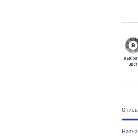
выбра
цвет
Описа
Назна