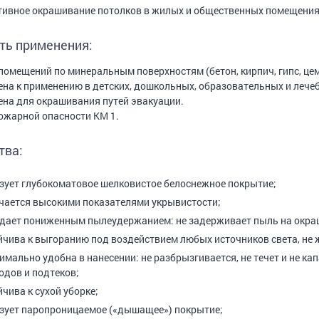
ивное окрашивание потолков в жилых и общественных помещениях 
ть применения:
помещений по минеральным поверхностям (бетон, кирпич, гипс, цеме
на к применению в детских, дошкольных, образовательных и лече
на для окрашивания путей эвакуации.
ожарной опасности КМ 1.
тва:
зует глубокоматовое шелковистое белоснежное покрытие;
чается высокими показателями укрывистости;
дает пониженным пылеудержанием: не задерживает пыль на окра
йчива к выгоранию под воздействием любых источников света, не же
имально удобна в нанесении: не разбрызгивается, не течет и не кап
одов и подтеков;
йчива к сухой уборке;
зует паропроницаемое («дышащее») покрытие;