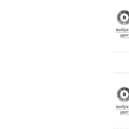
выбра
цвет
выбра
цвет