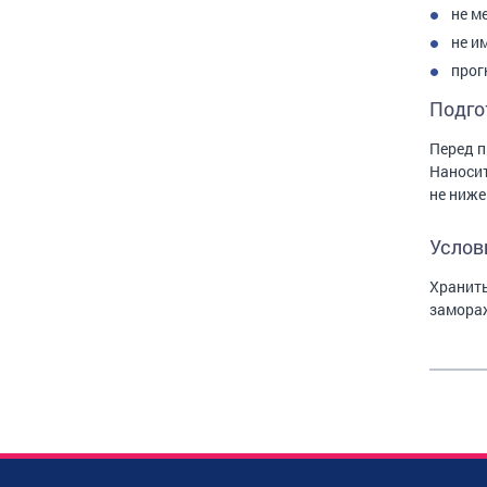
не м
не и
прог
Подго
Перед п
Наносит
не ниже
Услов
Хранить
замораж