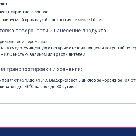
елит;
меет неприятного запаха;
нозируемый срок службы покрытия не менее 10 лет.
товка поверхности и нанесение продукта:
рименением перемешать.
ь на сухую, очищенную от старых отслаивающихся покрытий повер
 +10°С кистью, валиком или распылителем.
ия транспортировки и хранения:
 при t° от +5°С до +35°С. Выдерживает 5 циклов замораживания-от
ивание до -40⁰С на срок до 30 суток.