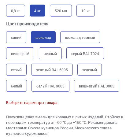
0,8 кг
4 кг
520 мл
10 кг
Цвет производителя
синий
шоколад
шоколад темный
вишневый
черный
серый RAL 7024
серый
зеленый RAL 6005
зеленый
белый
белый RAL 9003
вишневый RAL 3005
Выберите параметры товара
Полуглянцевая эмаль для кованых и литых изделий. Стойкая к
перепадам температур от -60 °С до +150 °С. Рекомендована
мастерами Союза кузнецов России, Московского союза
кузнецов-художников.