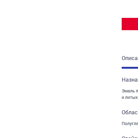
Описа
Назна
Эмаль п
и литых
Облас
Полугля