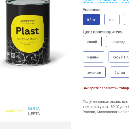
Упаковка
0,8 кг
4 кг
Цвет производителя
синий
шоколад
черный
серый RA
зеленый
белый
Выберите параметры товар
Полуглянцевая эмаль для 
температур от -60 °С до 
CERTA
России, Московского сою
ЦЕРТА