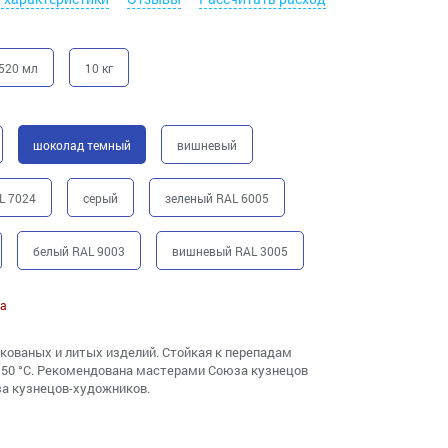
520 мл
10 кг
шоколад темный
вишневый
L 7024
серый
зеленый RAL 6005
белый RAL 9003
вишневый RAL 3005
а
кованых и литых изделий. Стойкая к перепадам
+150 °С. Рекомендована мастерами Союза кузнецов
за кузнецов-художников.