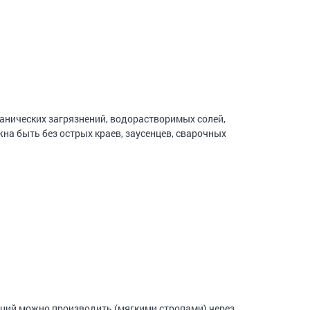
нических загрязнений, водорастворимых солей,
на быть без острых краев, заусенцев, сварочных
ий можно производить (мягкими стропами) через