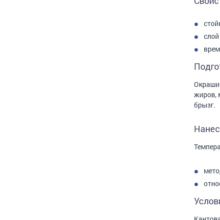
Свойс
стой
слой
врем
Подго
Окрашив
жиров, 
брызг.
Нанес
Темпер
мето
отно
Услов
Кантова