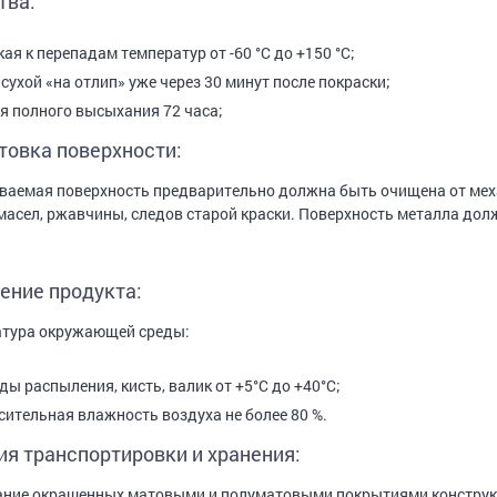
тва:
кая к перепадам температур от -60 °С до +150 °С;
 сухой «на отлип» уже через 30 минут после покраски;
я полного высыхания 72 часа;
товка поверхности:
аемая поверхность предварительно должна быть очищена от меха
масел, ржавчины, следов старой краски. Поверхность металла долж
ение продукта:
атура окружающей среды:
ды распыления, кисть, валик от +5°С до +40°С;
сительная влажность воздуха не более 80 %.
ия транспортировки и хранения:
ние окрашенных матовыми и полуматовыми покрытиями конструкц