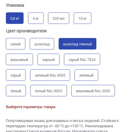
Упаковка
0,8 кг
4 кг
520 мл
10 кг
Цвет производителя
синий
шоколад
шоколад темный
вишневый
черный
серый RAL 7024
серый
зеленый RAL 6005
зеленый
белый
белый RAL 9003
вишневый RAL 3005
Выберите параметры товара
Полуглянцевая эмаль для кованых и литых изделий. Стойкая к
перепадам температур от -60 °С до +150 °С. Рекомендована
мастерами Союза кузнецов России, Московского союза