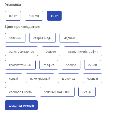
Упаковка
0,8 кг
520 мл
10 кг
Цвет производителя
зеленый
старая медь
медный
золото алтарное
золото
итальянский графит
графит темный
графит
бронза
синий
серый
ярко-красный
шоколад
черный
слоновая кость
зеленый RAL 6005
белый
шоколад темный