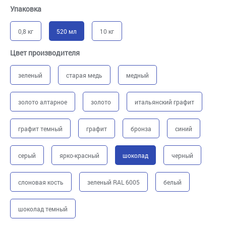
Упаковка
0,8 кг
520 мл
10 кг
Цвет производителя
зеленый
старая медь
медный
золото алтарное
золото
итальянский графит
графит темный
графит
бронза
синий
серый
ярко-красный
шоколад
черный
слоновая кость
зеленый RAL 6005
белый
шоколад темный