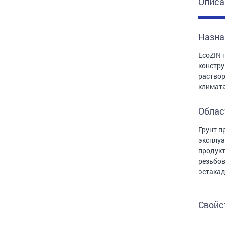
Описа
Назна
EcoZIN 
констру
раствор
климата
Облас
Грунт п
эксплуа
продукт
резьбов
эстакад
Свойс