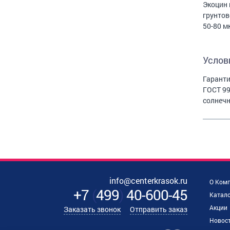
Экоцин 
грунтов
50-80 м
Услов
Гаранти
ГОСТ 99
солнечн
info@centerkrasok.ru
О Ком
+7
(
499
)
40-600-45
Катало
Акции
Заказать звонок
Отправить заказ
Новос