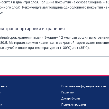
носится в два - три слоя. Толщина покрытия на основе Экоцина – 1
очного слоя). Рекомендуемая толщина однослойного покрытия на 
км
ия транспортировки и хранения
йный срок хранения эмали Экоцин– 12 месяцев со дня изготовлен
80.5. Материал должен храниться в закрытой таре в сухом помещ
ых лучей и влаги при температуре от (- 30°С) до (+35°С).
пании
Политика конфиденциальности
г
Гарантии
Дистрибуция
ти
Прямые продажи