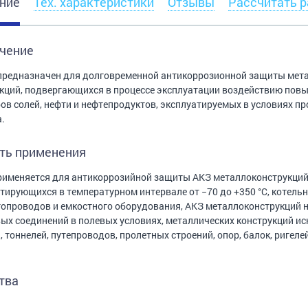
ние
Тех. характеристики
Отзывы
Рассчитать р
чение
предназначен для долговременной антикоррозионной защиты мета
кций, подвергающихся в процессе эксплуатации воздействию пов
ов солей, нефти и нефтепродуктов, эксплуатируемых в условиях 
.
ть применения
рименяется для антикоррозийной защиты АКЗ металлоконструкций,
тирующихся в температурном интервале от −70 до +350 °C, котель
опроводов и емкостного оборудования, АКЗ металлоконструкций 
ых соединений в полевых условиях, металлических конструкций ис
, тоннелей, путепроводов, пролетных строений, опор, балок, ригелей
тва