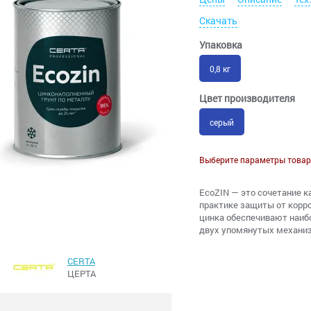
Скачать
Упаковка
0,8 кг
Цвет производителя
серый
Выберите параметры товар
EcoZIN — это сочетание к
практике защиты от корр
цинка обеспечивают наиб
двух упомянутых механиз
CERTA
ЦЕРТА