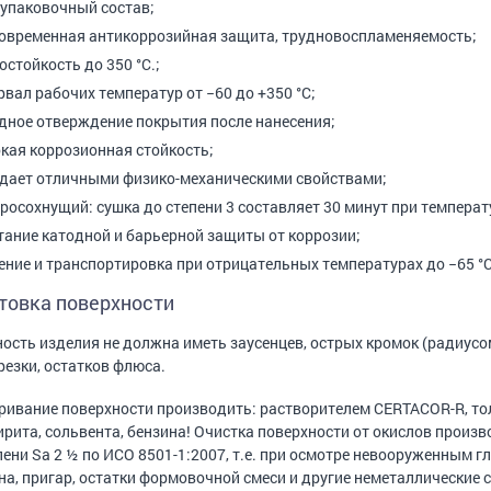
упаковочный состав;
овременная антикоррозийная защита, трудновоспламеняемость;
остойкость до 350 °С.;
рвал рабочих температур от −60 до +350 °С;
дное отверждение покрытия после нанесения;
кая коррозионная стойкость;
дает отличными физико-механическими свойствами;
росохнущий: сушка до степени 3 составляет 30 минут при температу
тание катодной и барьерной защиты от коррозии;
ение и транспортировка при отрицательных температурах до −65 °С
товка поверхности
ость изделия не должна иметь заусенцев, острых кромок (радиусом
резки, остатков флюса.
ивание поверхности производить: растворителем CERTACOR-R, то
ирита, сольвента, бензина! Очистка поверхности от окислов произво
пени Sa 2 ½ по ИСО 8501-1:2007, т.е. при осмотре невооруженным 
а, пригар, остатки формовочной смеси и другие неметаллические