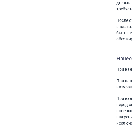
должна 
требует
После о
и влаги
быть не
обезжир
Нанес
При нан
При нан
натурал
При нал
перед о
поверхн
шагрени
исключ