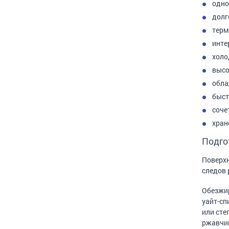
одно
долг
терм
инте
холо
высо
обла
быст
соче
хран
Подго
Поверхн
следов 
Обезжир
уайт-сп
или сте
ржавчин