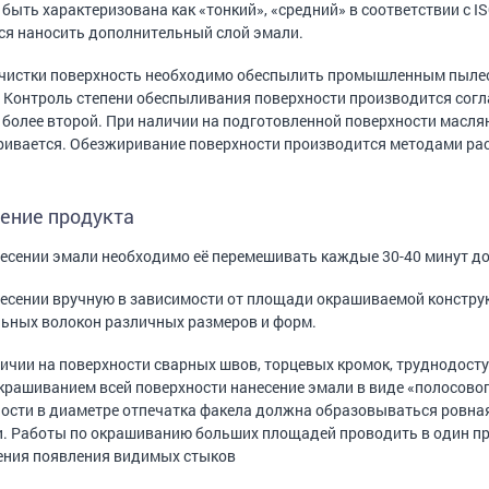
быть характеризована как «тонкий», «средний» в соответствии с 
ся наносить дополнительный слой эмали.
чистки поверхность необходимо обеспылить промышленным пылес
. Контроль степени обеспыливания поверхности производится сог
 более второй. При наличии на подготовленной поверхности масля
ивается. Обезжиривание поверхности производится методами ра
ение продукта
есении эмали необходимо её перемешивать каждые 30-40 минут до
есении вручную в зависимости от площади окрашиваемой конструк
ьных волокон различных размеров и форм.
ичии на поверхности сварных швов, торцевых кромок, труднодост
крашиванием всей поверхности нанесение эмали в виде «полосовог
ости в диаметре отпечатка факела должна образовываться ровная 
. Работы по окрашиванию больших площадей проводить в один пр
ения появления видимых стыков