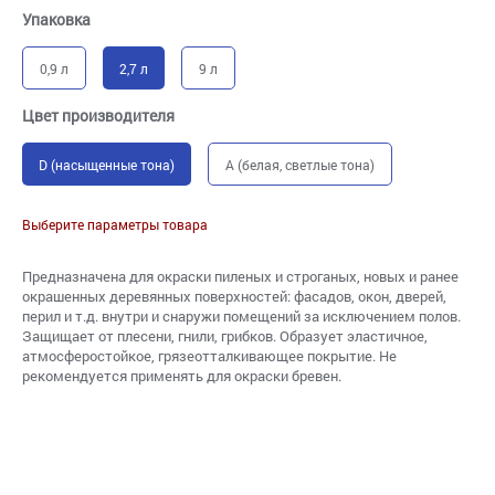
Упаковка
0,9 л
2,7 л
9 л
Цвет производителя
D (насыщенные тона)
A (белая, светлые тона)
Выберите параметры товара
Предназначена для окраски пиленых и строганых, новых и ранее
окрашенных деревянных поверхностей: фасадов, окон, дверей,
перил и т.д. внутри и снаружи помещений за исключением полов.
Защищает от плесени, гнили, грибков. Образует эластичное,
атмосферостойкое, грязеотталкивающее покрытие. Не
рекомендуется применять для окраски бревен.