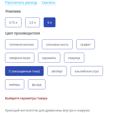
Рассчитать расход
Скачать
Упаковка
0,75 л
2,5 л
9 л
Цвет производителя
топленое молоко
слоновая кость
графит
северное море
карамель
лакрица
C (насыщенные тона)
айсберг
альпийское утро
имбирь
фьорд
Выберите параметры товара
Кроющий антисептик для древесины внутри и снаружи