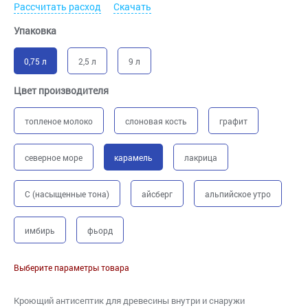
Рассчитать расход
Скачать
Упаковка
0,75 л
2,5 л
9 л
Цвет производителя
топленое молоко
слоновая кость
графит
северное море
карамель
лакрица
C (насыщенные тона)
айсберг
альпийское утро
имбирь
фьорд
Выберите параметры товара
Кроющий антисептик для древесины внутри и снаружи