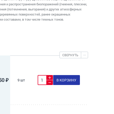
ния и распространения биопоражений (гниения, плесени,
чения (потемнения, выгорания) и других атмосферных
 деревянных поверхностей, ранее окрашенных
и составами, в том числе темных тонов.
СВЕРНУТЬ
50 ₽
9 шт
В КОРЗИНУ