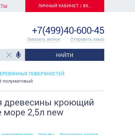
КТЫ
ЛИЧНЫЙ КАБИНЕТ / ВХОД
info@centerkrasok.ru
+7(499)40-600-45
Заказать звонок
Отправить заказ
НАЙТИ
ДЕРЕВЯННЫХ ПОВЕРХНОСТЕЙ
й полуматовый
я древесины кроющий
 море 2,5л new
. характеристики
Отзывы
Рассчитать расход