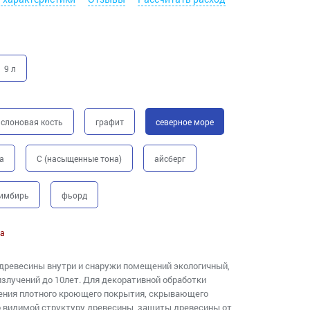
9 л
слоновая кость
графит
северное море
а
C (насыщенные тона)
айсберг
имбирь
фьорд
а
древесины внутри и снаружи помещений экологичный,
излучений до 10лет. Для декоративной обработки
ения плотного кроющего покрытия, скрывающего
о видимой структуру древесины, защиты древесины от