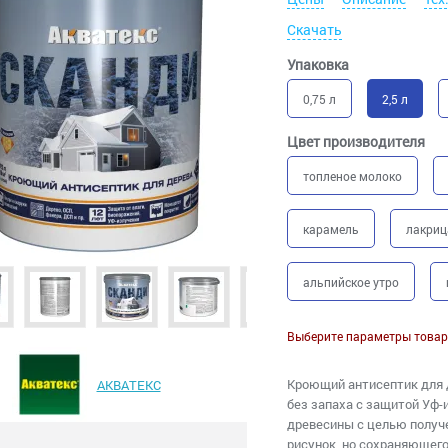
Скачать
Упаковка
0,75 л
2,5 л
Цвет производителя
топленое молоко
карамель
лакриц
альпийское утро
Выберите параметры товар
Кроющий антисептик для 
АКВАТЕКС
без запаха с защитой Уф-
древесины с целью получ
рисунок, но сохраняющег