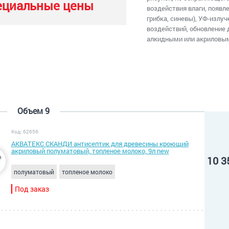
ециальные цены
воздействия влаги, появле
грибка, синевы), УФ-излу
воздействий, обновление
алкидными или акриловым
Объем 9
Код: 62656
АКВАТЕКС СКАНДИ антисептик для древесины кроющий
акриловый полуматовый, топленое молоко, 9л new
10 3
полуматовый
топленое молоко
Под заказ