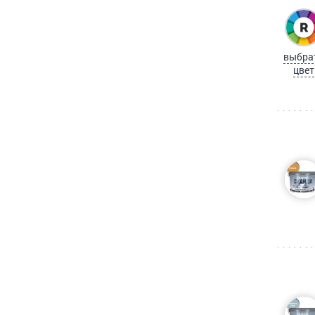
выбра
цвет