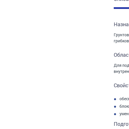
Назна
Грунтов
грибков
Облас
Для под
внутрен
Свойс
обес
блок
умен
Подго