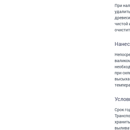
При нал
удалить
древеси
чистой 
очистит
Нанес
Непосре
валиком
необход
при сил
высыхан
темпера
Услов
Срок го
Транспо
хранить
выливат