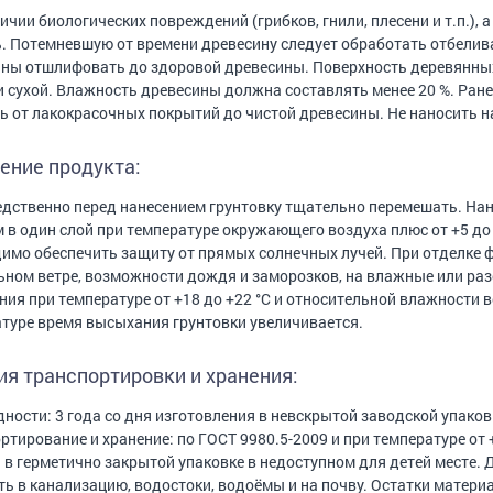
ичии биологических повреждений (грибков, гнили, плесени и т.п.),
. Потемневшую от времени древесину следует обработать отбели
ны отшлифовать до здоровой древесины. Поверхность деревянных
и сухой. Влажность древесины должна составлять менее 20 %. Ран
ь от лакокрасочных покрытий до чистой древесины. Не наносить н
ение продукта:
дственно перед нанесением грунтовку тщательно перемешать. Нан
 в один слой при температуре окружающего воздуха плюс от +5 до 
имо обеспечить защиту от прямых солнечных лучей. При отделке 
ьном ветре, возможности дождя и заморозков, на влажные или раз
ия при температуре от +18 до +22 °С и относительной влажности возд
туре время высыхания грунтовки увеличивается.
ия транспортировки и хранения:
дности: 3 года со дня изготовления в невскрытой заводской упаковк
ртирование и хранение: по ГОСТ 9980.5-2009 и при температуре от 
 в герметично закрытой упаковке в недоступном для детей месте.
ь в канализацию, водостоки, водоёмы и на почву. Остатки материа