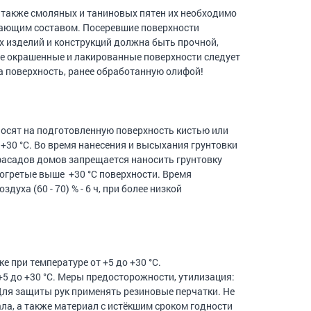
 а также смоляных и таниновых пятен их необходимо
вающим составом. Посеревшие поверхности
 изделий и конструкций должна быть прочной,
ее окрашенные и лакированные поверхности следует
а поверхность, ранее обработанную олифой!
осят на подготовленную поверхность кистью или
+30 °С. Во время нанесения и высыхания грунтовки
фасадов домов запрещается наносить грунтовку
огретые выше +30 °С поверхности. Время
уха (60 - 70) % - 6 ч, при более низкой
е при температуре от +5 до +30 °С.
+5 до +30 °С. Меры предосторожности, утилизация:
 Для защиты рук применять резиновые перчатки. Не
ла, а также материал с истёкшим сроком годности