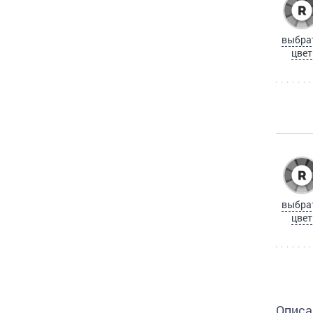
выбра
цвет
выбра
цвет
Описа