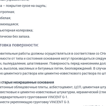
са – покрытие сухое на ощупь;
отропная;
рбелая;
рмоющаяся;
ьютерная колеровка;
тически без запаха.
товка поверхности:
вительные работы должны осуществляться в соответствии со СНиП
имости от типа и состояния основания могут производиться след
, пылеудаление, шпатлевание. Поверхность перед нанесением долж
и, высолов, масляных и битумных пятен, биоповреждений. В случ
 цементного раствора или цементно-известкового раствора по шт
 старые неокрашенные основания
бетонные облицовочные плиты, асбестоцемент, ЦСП, цементная шту
звестковые и цементно-известковые штукатурки, керамический (гл
редварительного грунтования VINCENT G-1.
нанести укрепляющую грунтовку VINCENT G-3.