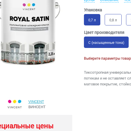
Упаковка
0,7 л
0,8 л
Цвет производителя
C (насыщенные тона)
Выберите параметры товар
Тиксотропная универсальн
потекам и не оставляет сл
матовое покрытие, стойк
VINCENT
ВИНСЕНТ
ециальные цены