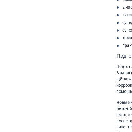
2 ча
тикс
супе
супе
комп
прак
Подго
Подгото
В завис
щётками
коррози
помощью
Новые и
Бетон, 
смол, и
после п
Гипс - 