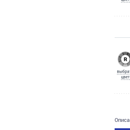
выбра
цвет
Описа