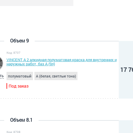
Объем 9
Код: 8707
VINCENT A 2 алкидная полуматовая краска для внутренних и
наружных работ, баз А (9л)
17 7
ть
полуматовый
A (белая, светлые тона)
Под заказ
Объем 8.1
Код: 8708