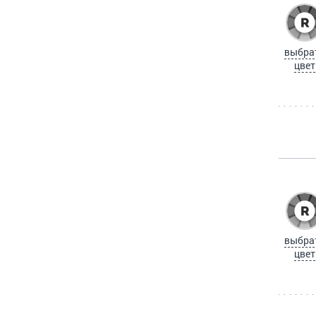
выбра
цвет
выбра
цвет