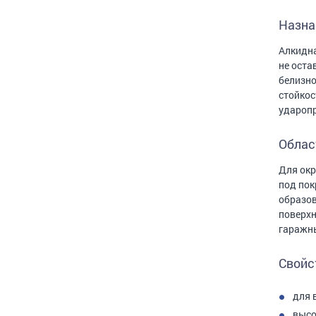
Назна
Алкидна
не оста
белизно
стойкос
ударопр
Облас
Для окр
под пок
образов
поверхн
гаражны
Свойс
для 
высо