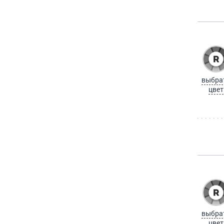
выбра
цвет
выбра
цвет