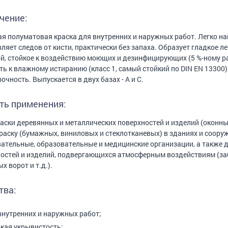
чение:
я полуматовая краска для внутренних и наружных работ. Легко нан
вляет следов от кисти, практически без запаха. Образует гладкое
й, стойкое к воздействию моющих и дезинфицирующих (5 %-ному р
ть к влажному истиранию (класс 1, самый стойкий по DIN EN 13300
очность. Выпускается в двух базах - А и С.
ть применения:
аски деревянных и металлических поверхностей и изделий (оконных р
раску (бумажных, виниловых и стеклотканевых) в зданиях и сооруже
ательные, образовательные и медицинские организации, а также 
остей и изделий, подвергающихся атмосферным воздействиям (заб
х ворот и т.д.).
тва:
внутренних и наружных работ;
кая укрывистость;