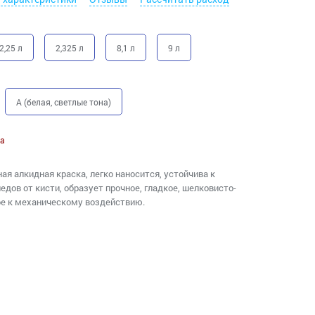
2,25 л
2,325 л
8,1 л
9 л
A (белая, светлые тона)
а
ая алкидная краска, легко наносится, устойчива к
едов от кисти, образует прочное, гладкое, шелковисто-
ое к механическому воздействию.