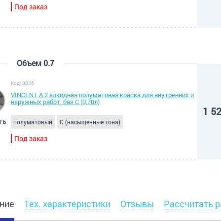
Под заказ
Объем 0.7
Код: 8836
VINCENT A 2 алкидная полуматовая краска для внутренних и
наружных работ, баз С (0,70л)
1 5
ть
полуматовый
C (насыщенные тона)
Под заказ
ние
Тех. характеристики
Отзывы
Рассчитать р