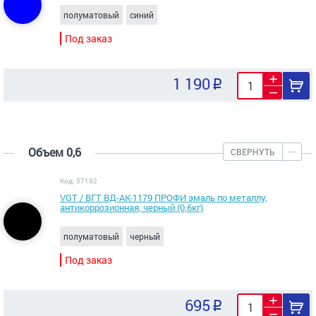
полуматовый
синий
Под заказ
1 190
Объем 0,6
СВЕРНУТЬ
Код: 57192
VGT / ВГТ ВД-АК-1179 ПРОФИ эмаль по металлу,
антикоррозионная, черный (0,6кг)
полуматовый
черный
Под заказ
695