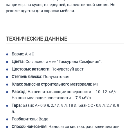
например, на кухне, в передней, на лестничной клетке. Не
рекомендуется для окраски мебели.
ТЕХНИЧЕСКИЕ ДАННЫЕ
Базис:
A и C
Цвета:
Согласно гамме "Тиккурила Симфония".
Цветовые каталоги:
Почувствуй цвет
Степень блеска:
Полуматовая
Класс эмиссии строительного материала:
M1
Расход:
На невпитывающие поверхности – 10 -12 м²/л.
На впитывающие поверхности – 7-9 м²/л.
Тара:
Базис А - 0,9 л, 2,7 л, 9 л, 18 л. Базис С - 0,9 л, 2,7 л, 9
л.
Разбавитель:
Вода
Способ нанесения:
Наносится кистью, распылением или