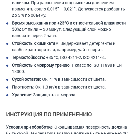
валиком. При распылении под высоким давлением
применять сопло 0,015" – 0,021". Допускается разбавить
до 5 % по объему.
Время высыхания при +23ºС и относительной влажности
50%:
От пыли – 30 минут. Следующий слой можно
наносить через 2 часа.
Стойкость к химикатам:
Выдерживает детергенты и
слабые растворители, например, уайт-спирит.
Термостойкость:
+85 °C, ISO 4211-2, ISO 4211-3..
Стойкость к мокрому трению:
1 класс по ISO 11998 и EN
13300.
Сухой остаток:
Ок. 41% в зависимости от цвета.
Плотность:
Ок. 1,3 кг/л в зависимости от цвета.
Хранение:
Защищать от мороза.
ИНСТРУКЦИЯ ПО ПРИМЕНЕНИЮ
Условия при обработке:
Окрашиваемая поверхность должна
быть сухой. Температура воздуха должна быть не ниже +5 ºС