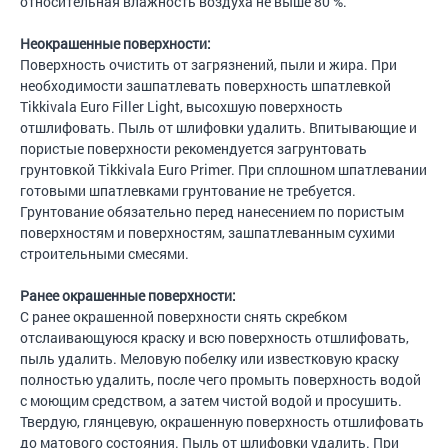
относительная влажность воздуха не выше 80 %.
Неокрашенные поверхности:
Поверхность очистить от загрязнений, пыли и жира. При
необходимости зашпатлевать поверхность шпатлевкой
Tikkivala Euro Filler Light, высохшую поверхность
отшлифовать. Пыль от шлифовки удалить. Впитывающие и
пористые поверхности рекомендуется загрунтовать
грунтовкой Tikkivala Euro Primer. При сплошном шпатлевании
готовыми шпатлевками грунтование не требуется.
Грунтование обязательно перед нанесением по пористым
поверхностям и поверхностям, зашпатлеванным сухими
строительными смесями.
Ранее окрашенные поверхности:
С ранее окрашенной поверхности снять скребком
отслаивающуюся краску и всю поверхность отшлифовать,
пыль удалить. Меловую побелку или известковую краску
полностью удалить, после чего промыть поверхность водой
с моющим средством, а затем чистой водой и просушить.
Твердую, глянцевую, окрашенную поверхность отшлифовать
до матового состояния. Пыль от шлифовки удалить. При