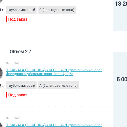
13 2
ть
глубокоматовый
C (насыщенные тона)
Под заказ
Объем 2.7
Код: 69465
TIKKIVALA (TIKKURILA) YKI SILICON краска силиконовая
фасадная глубокоматовая, база A, 2,7л
5 0
ть
глубокоматовый
A (белая, светлые тона)
Под заказ
Код: 69467
TIKKIVALA (TIKKURILA) YKI SILICON краска силиконовая