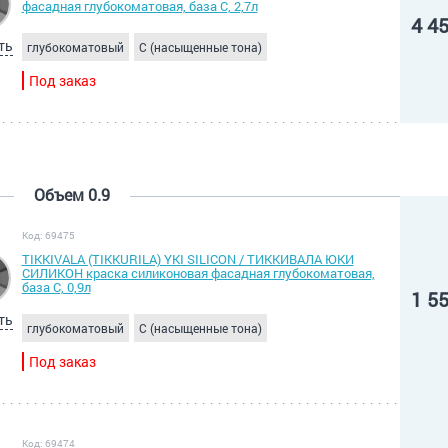
фасадная глубокоматовая, база С, 2,7л
4 4
ть
глубокоматовый
C (насыщенные тона)
Под заказ
Объем 0.9
Код: 69475
TIKKIVALA (TIKKURILA) YKI SILICON / ТИККИВАЛА ЮКИ
СИЛИКОН краска силиконовая фасадная глубокоматовая,
база C, 0,9л
1 5
ть
глубокоматовый
C (насыщенные тона)
Под заказ
Код: 69474