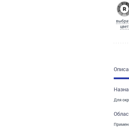
выбра
цвет
Описа
Назна
Для окр
Облас
Применя