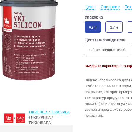
Цены
Описание
Тех
Упаковка
0,9 л
2,7 л
Цвет производителя
C (насыщенные тона)
Выберите параметры товар
Силиконовая краска для 
глубоко проникает в поры,
покрытие, которое армир
температур продукта, от +
дождю (не менее двух час
весной и продолжать рабо
TIKKURILA / TIKKIVALA
покрытия.
ТИККУРИЛА /
ТИККИВАЛА