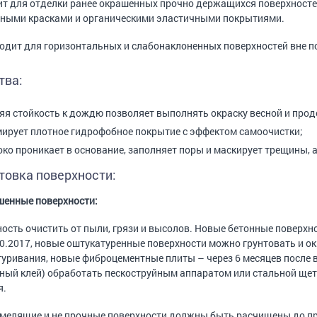
т для отделки ранее окрашенных прочно держащихся поверхносте
ными красками и органическими эластичными покрытиями.
одит для горизонтальных и слабонаклоненных поверхностей вне 
тва:
яя стойкость к дождю позволяет выполнять окраску весной и прод
ирует плотное гидрофобное покрытие с эффектом самоочистки;
око проникает в основание, заполняет поры и маскирует трещины, 
товка поверхности:
енные поверхности:
ость очистить от пыли, грязи и высолов. Новые бетонные поверх
0.2017, новые оштукатуренные поверхности можно грунтовать и о
уривания, новые фиброцементные плиты – через 6 месяцев после 
ный клей) обработать пескоструйным аппаратом или стальной щет
я.
мелящие и не прочные поверхности должны быть расчищены до п