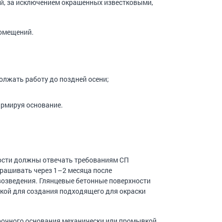
й, за исключением окрашенных известковыми,
помещений.
олжать работу до поздней осени;
армируя основание.
ности должны отвечать требованиям СП
крашивать через 1–2 месяца после
возведения. Глянцевые бетонные поверхности
кой для создания подходящего для окраски
рочного основания механически или промывкой