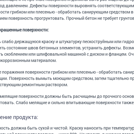
од давлением. Дефекты поверхности выровнять соответствующим
ости грибком или плесенью - обработать санирующим средством в 
ием поверхность прогрунтовать. Прочный бетон не требует грунто
крашенные поверхности:
 слабо держащуюся краску и штукатурку пескоструйным или гидр
ть состояние швов бетонных элементов, устранить дефекты. Воз
ь скоблением или шлифовальной машиной с диском и фланцем. О
тикоррозионным материалом.
е поражения поверхности грибком или плесенью - обработать са
ции. Поверхность вымыть моющим средством, затем тщательно п
тствующим ремонтным раствором.
мелящие поверхности должны быть расчищены до прочного основ
товать. Слабо мелящие и сильно впитывающие поверхности также 
ение продукта:
ость должна быть сухой и чистой. Краску наносить при температур