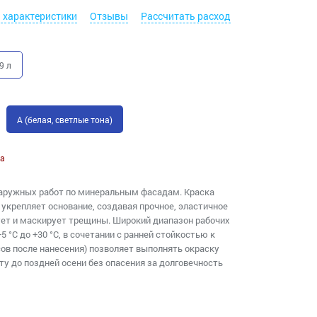
. характеристики
Отзывы
Рассчитать расход
9 л
A (белая, светлые тона)
а
наружных работ по минеральным фасадам. Краска
 укрепляет основание, создавая прочное, эластичное
ует и маскирует трещины. Широкий диапазон рабочих
5 °C до +30 °C, в сочетании с ранней стойкостью к
ов после нанесения) позволяет выполнять окраску
ту до поздней осени без опасения за долговечность