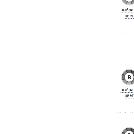
выбра
цвет
выбра
цвет