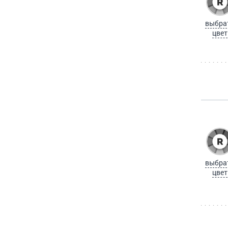
выбра
цвет
выбра
цвет