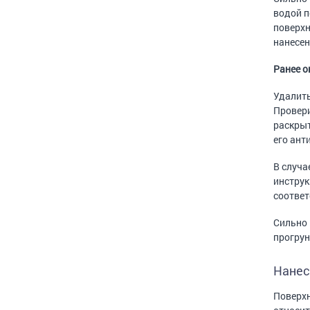
водой п
поверхн
нанесен
Ранее о
Удалить
Провери
раскрыт
его ан
В случа
инструк
соотве
Сильно 
прогрун
Нанес
Поверхн