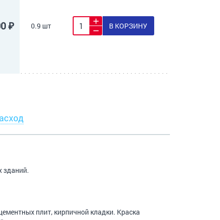
00 ₽
0.9 шт
В КОРЗИНУ
асход
х зданий.
цементных плит, кирпичной кладки. Краска