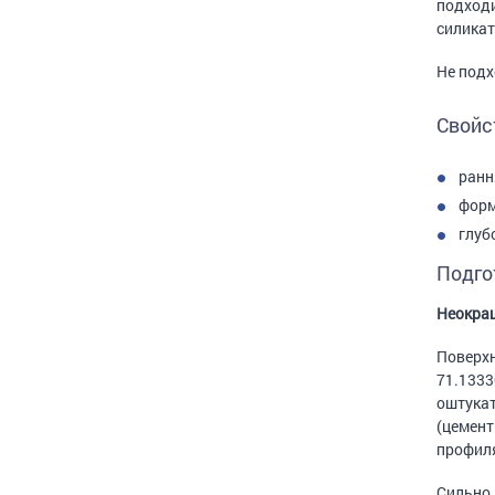
подходи
силикат
Не подх
Свойс
ранн
форм
глуб
Подго
Неокраш
Поверхн
71.1333
оштукат
(цемент
профил
Сильно 