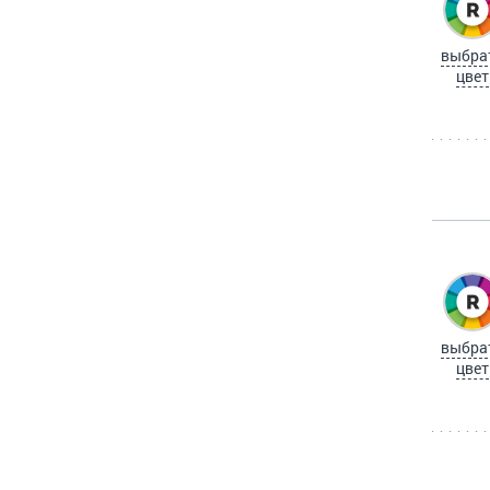
выбра
цвет
выбра
цвет