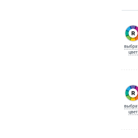
выбра
цвет
выбра
цвет