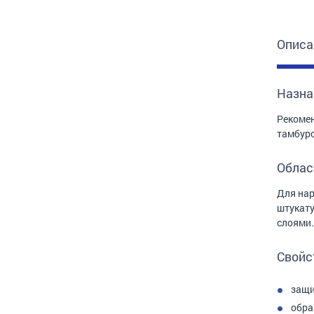
Описа
Назна
Рекомен
тамбуро
Облас
Для нар
штукату
слоями.
Свойс
защи
обра