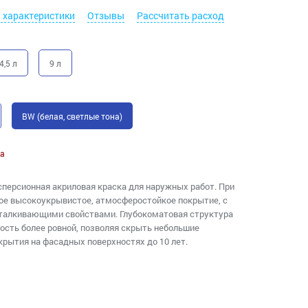
. характеристики
Отзывы
Рассчитать расход
4,5 л
9 л
BW (белая, светлые тона)
а
персионная акриловая краска для наружных работ. При
кое высокоукрывистое, атмосферостойкое покрытие, с
тталкивающими свойствами. Глубокоматовая структура
ость более ровной, позволяя скрыть небольшие
рытия на фасадных поверхностях до 10 лет.