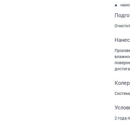
нано
Подго
Очистит
Нанес
Произве
влажнос
поверхн
достига
Колер
Система
Услов
2 года 