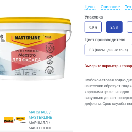
Цены
Описание
Тех
Упаковка
0,9 л
2,5 л
Цвет производителя
BC (насыщенные тона)
Выберите параметры товар
Глубокоматовая водно-дис
нанесении образует глад
хорошими грязе- и водоо
визуально делает поверхн
дефекты. Срок службы пок
MARSHALL /
MASTERLINE
МАРШАЛЛ /
MASTERLINE