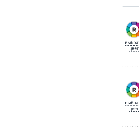
выбра
цвет
выбра
цвет