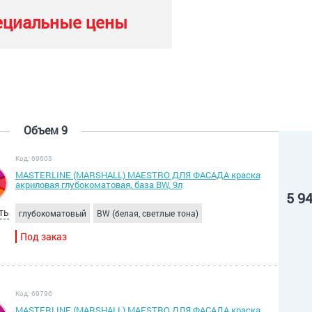
ециальные цены
Объем 9
Код: 69603
MASTERLINE (MARSHALL) MAESTRO ДЛЯ ФАСАДА краска
акриловая глубокоматовая, база BW, 9л
5 9
ть
глубокоматовый
BW (белая, светлые тона)
Под заказ
Код: 69796
MASTERLINE (MARSHALL) MAESTRO ДЛЯ ФАСАДА краска