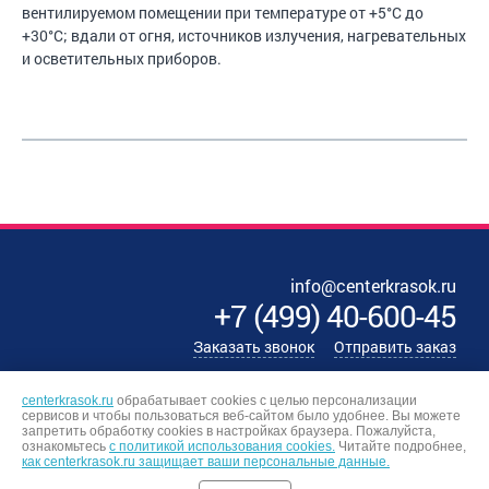
вентилируемом помещении при температуре от +5°С до
+30°C; вдали от огня, источников излучения, нагревательных
и осветительных приборов.
info@centerkrasok.ru
+7
(
499
)
40-600-45
Заказать звонок
Отправить заказ
centerkrasok.ru
обрабатывает cookies с целью персонализации
сервисов и чтобы пользоваться веб-сайтом было удобнее. Вы можете
запретить обработку сookies в настройках браузера. Пожалуйста,
ознакомьтесь
с политикой использования cookies.
Читайте подробнее,
как centerkrasok.ru защищает ваши персональные данные.