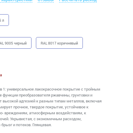
5 л
AL 9005 черный
RAL 8017 коричневый
а
 в 1: универсальное лакокрасочное покрытие с тройным
 функции преобразователя ржавчины, грунтовки и
т высокой адгезией к разным типам металлов, включая
ирует прочное, твердое покрытие, устойчивое к
по- вреждениям, атмосферным воздействиям, к
очей. Укрывистая, с экономичным расходом,
брызг и потеков. Глянцевая.