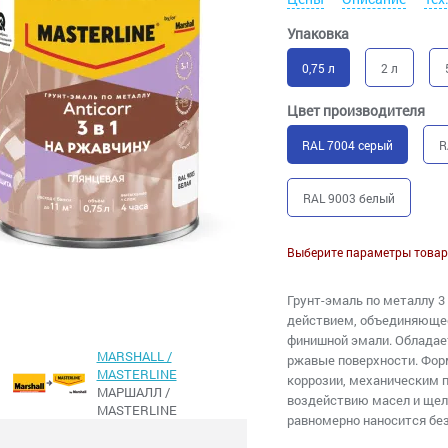
Упаковка
0,75 л
2 л
Цвет производителя
RAL 7004 серый
R
RAL 9003 белый
Выберите параметры товар
Грунт-эмаль по металлу 3
действием, объединяющее
финишной эмали. Обладае
MARSHALL /
ржавые поверхности. Форм
MASTERLINE
коррозии, механическим 
МАРШАЛЛ /
воздействию масел и щел
MASTERLINE
равномерно наносится без 