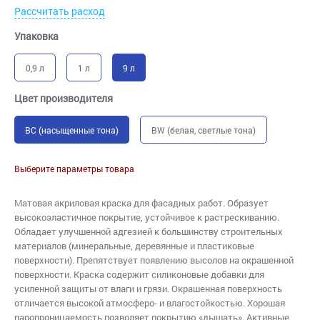
Рассчитать расход
Упаковка
0,9 л
1 л
9 л
Цвет производителя
BC (насыщенные тона)
BW (белая, светлые тона)
Выберите параметры товара
Матовая акриловая краска для фасадных работ. Образует
высокоэластичное покрытие, устойчивое к растрескиванию.
Обладает улучшенной адгезией к большинству строительных
материалов (минеральные, деревянные и пластиковые
поверхности). Препятствует появлению высолов на окрашенной
поверхности. Краска содержит силиконовые добавки для
усиленной защиты от влаги и грязи. Окрашенная поверхность
отличается высокой атмосферо- и влагостойкостью. Хорошая
паропроницаемость позволяет покрытию «дышать». Активные