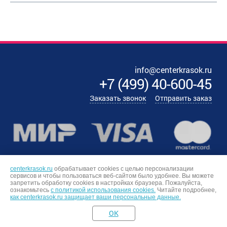
info@centerkrasok.ru
+7
(
499
)
40-600-45
Заказать звонок
Отправить заказ
centerkrasok.ru
обрабатывает cookies с целью персонализации
сервисов и чтобы пользоваться веб-сайтом было удобнее. Вы можете
запретить обработку сookies в настройках браузера. Пожалуйста,
ознакомьтесь
с политикой использования cookies.
Читайте подробнее,
как centerkrasok.ru защищает ваши персональные данные.
OK