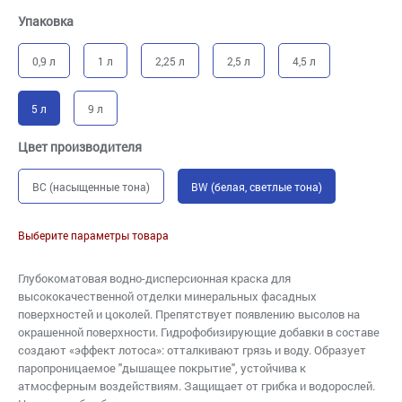
Упаковка
0,9 л
1 л
2,25 л
2,5 л
4,5 л
5 л
9 л
Цвет производителя
BC (насыщенные тона)
BW (белая, светлые тона)
Выберите параметры товара
Глубокоматовая водно-дисперсионная краска для
высококачественной отделки минеральных фасадных
поверхностей и цоколей. Препятствует появлению высолов на
окрашенной поверхности. Гидрофобизирующие добавки в составе
создают «эффект лотоса»: отталкивают грязь и воду. Образует
паропроницаемое "дышащее покрытие", устойчива к
атмосферным воздействиям. Защищает от грибка и водорослей.