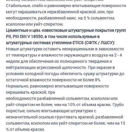
Стабильные, слабо и равномерно впитывающие поверхности
могут окрашиваться неразбавленной краской, или, при
необходимости, разбавленной макс. на 5 % сольвентом,
ксилолом или уайт-спиритом.
Цементные и цем.-известковые штукатурные покрытия групп
PII, PIII DIN V 18550, в том числе используемые в
штукатурных системах утепления ETICS (СФТК / ЛШСУ):
Новые штукатурки оставить неокрашенными в зависимости
от температуры и влажности окружающего воздуха на 2 - 4
недели для обеспечения их полноценного твердения и
нейтрализации агрессивной щелочности. При окраске в
условиях холодной погоды обеспечить сушку штукатурки до
остаточной влажности поверхности не более 8%.
Нормально, равномерно впитывающие поверхности
окрашивать краской, при
необходимости разбавленной сольвентом, ксилолом или
уайт-спиритом не более, чем на 10% от объема краски. Грубо
пористые, сильно впитывающие штукатурки с
незначительной осыпью грунтовать краской, разбавленной
сольвентом, ксилолом или уайт-спиритом не более, чем на 15
% от объема краски.