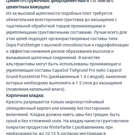
Цементо-стружечные, фиброцементные и т.п. плиты с
цементным вяжущим:
Из-за высокой щелочности подобных плит требуется
обязательная всесторонняя грунтовка до насыщения с
тщательной обработкой торцов проникающими и
укрепляющими грунтовочными составами. Лучше всего для
этих целей подходят органорастворимые составы типа
Dupa-Putzfestiger с высокой способностью к гидрофобизации
и эффектом снижения рисков образования высолов и
вымывания щелочных соединений. В качестве
альтерантивы могут быть использованы проникающие и
укрепляющие составы CapaSol Tiefgrund Pro либо Caparol
Grund-Konzentrat Pro (разбавленный 1:4 с водой), нанесение
которых необходимо выполнять в 1-2 слоя до насыщения
(появление капельной влаги).
Кирпичная кладка:
Красить разрешается только морозоустойчивый
облицовочный кирпич или клинкер без посторонних
включений. Кладка должна иметь швы без трещин, быть
сухой и без отложений соли. На кладку нанести грунтовочное
покрытие продуктом Winterfarbe с разбавлением, при
необходимости, до 10-15 % согласно инструкции в