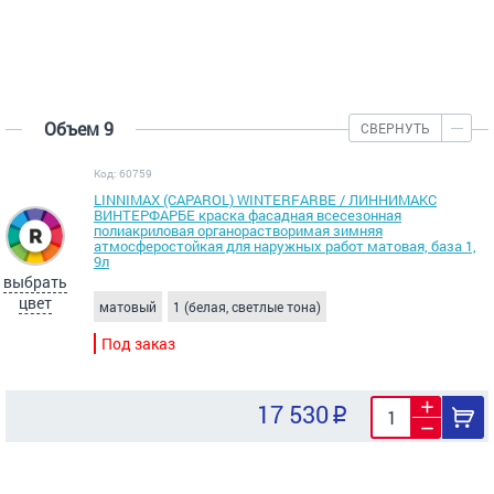
Объем 9
СВЕРНУТЬ
Код: 60759
LINNIMAX (CAPAROL) WINTERFARBE / ЛИННИМАКС
ВИНТЕРФАРБЕ краска фасадная всесезонная
полиакриловая органорастворимая зимняя
атмосферостойкая для наружных работ матовая, база 1,
9л
выбрать
цвет
матовый
1 (белая, светлые тона)
Под заказ
17 530