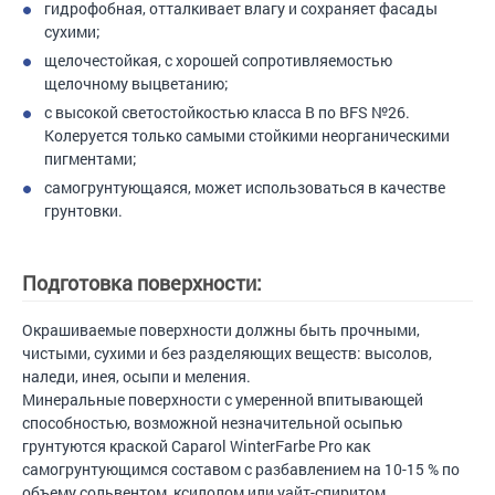
гидрофобная, отталкивает влагу и сохраняет фасады
сухими;
щелочестойкая, с хорошей сопротивляемостью
щелочному выцветанию;
с высокой светостойкостью класса B по BFS №26.
Колеруется только самыми стойкими неорганическими
пигментами;
самогрунтующаяся, может использоваться в качестве
грунтовки.
Подготовка поверхности:
Окрашиваемые поверхности должны быть прочными,
чистыми, сухими и без разделяющих веществ: высолов,
наледи, инея, осыпи и меления.
Минеральные поверхности с умеренной впитывающей
способностью, возможной незначительной осыпью
грунтуются краской Caparol WinterFarbe Pro как
самогрунтующимся составом с разбавлением на 10-15 % по
объему сольвентом, ксилолом или уайт-спиритом.