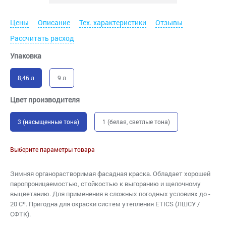
Цены
Описание
Тех. характеристики
Отзывы
Рассчитать расход
Упаковка
8,46 л
9 л
Цвет производителя
3 (насыщенные тона)
1 (белая, светлые тона)
Выберите параметры товара
Зимняя органорастворимая фасадная краска. Обладает хорошей
паропроницаемостью, стойкостью к выгоранию и щелочному
выцветанию. Для применения в сложных погодных условиях до -
20 Сº. Пригодна для окраски систем утепления ETICS (ЛШСУ /
СФТК).