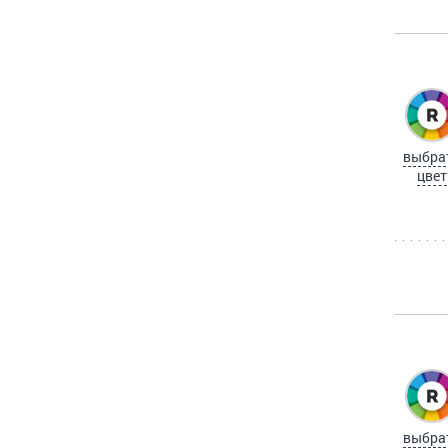
выбра
цвет
выбра