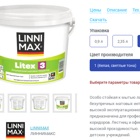
Цены
Описание
Тех
Скачать
Упаковка
0,9 л
2,35 л
Цвет производителя
1 (белая, светлые тона)
Выберите параметры товар
Особо стойкая к мытью ла
безупречных матовых инт
высокой эксплуатационно
предназначена для профес
коридоров. Лестниц и офи
LINNIMAX
высокой проходимостью. 
ЛИННИМАКС
детских учреждений.