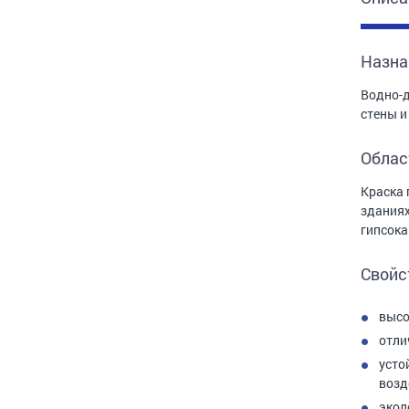
Назна
Водно-д
стены и
Облас
Краска 
зданиях
гипсока
Свойс
высо
отли
усто
возд
экол