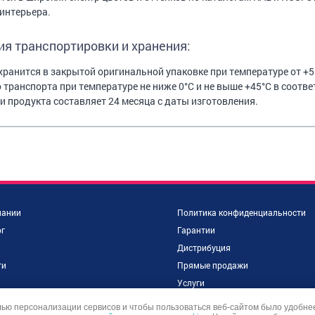
интерьера.
ия транспортировки и хранения:
хранится в закрытой оригинальной упаковке при температуре от +5
 транспорта при температуре не ниже 0°С и не выше +45°С в соотве
и продукта составляет 24 месяца с даты изготовления.
пании
Политика конфиденциальности
г
Гарантии
Дистрибуция
ти
Прямые продажи
и
Услуги
объекты
Контакты
лью персонализации сервисов и чтобы пользоваться веб-сайтом было удобне