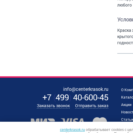
любого 
Услов
Краска 
крытого
годност
info@centerkrasok.ru
О Ком
+7
(
499
)
40-600-45
Катало
Акции
Заказать звонок
Отправить заказ
Новос
Стать
Наши 
centerkrasok.ru
обрабатывает cookies с це