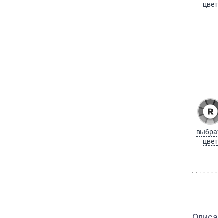
цвет
выбра
цвет
Описа