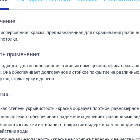
чение:
исперсионная краска, предназначенная для окрашивания различны
 потолки.
ть применения:
подходит для использования в жилых помещениях, офисах, магазин
. Она обеспечивает долговечное и стойкое покрытие на различных 
ртон, штукатурку и дерево.
тва:
кая степень укрывистости - краска образует плотное, равномерно
чная адгезия - обеспечивает надежное сцепление с различными ви
йчивость к влаге и истиранию - покрытие выдерживает периодическ
ействии воды;
огическая безопасность - краска не содержит вредных веществ и с