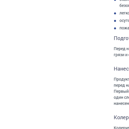
безо
легк
осут
пожа
Подго
Перед н
грязи и
Нанес
Продукт
перед н
Первый 
один сл
нанесен
Колер
Колеруе