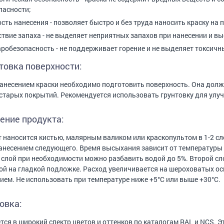
пасности;
ость нанесения - позволяет быстро и без труда наносить краску на 
ствие запаха - не выделяет неприятных запахов при нанесении и в
робезопасность - не поддерживает горение и не выделяет токсичн
товка поверхности:
анесением краски необходимо подготовить поверхность. Она должн
 старых покрытий. Рекомендуется использовать грунтовку для улуч
ение продукта:
 наносится кистью, малярным валиком или краскопультом в 1-2 с
анесением следующего. Время высыхания зависит от температуры и
слой при необходимости можно разбавить водой до 5%. Второй сло
ой на гладкой подложке. Расход увеличивается на шероховатых о
ием. Не использовать при температуре ниже +5°C или выше +30°C.
овка:
тся в широкий спектр цветов и оттенков по каталогам RAL и NCS.