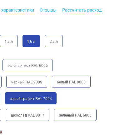
. характеристики
Отзывы
Рассчитать расход
1,5 л
1,6 л
2,5 л
зеленый мох RAL 6005
черный RAL 9005
белый RAL 9003
серый графит RAL 7024
шоколад RAL 8017
зеленый RAL 6005
а