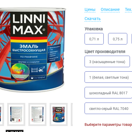
Цены
Описание
Тех
Скачать
Упаковка
0,71 л
0,75 л
Цвет производителя
3 (насыщенные тона)
1 (белая, светлые тона)
шоколадный RAL 8017
светло-серый RAL 7040
Выберите параметры товар