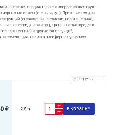
компонентная специальная антикоррозионная грунт-
з черных металлов (сталь, чугун). Применяется для
нструкций (ограждения, стеллажи, ворота, перила,
онные решетки, двери и пр.), транспортных средств
твенная техника) и других конструкций,
три помещения, так и в атмосферных условиях.
СВЕРНУТЬ
60 ₽
2.5 л
В КОРЗИНУ