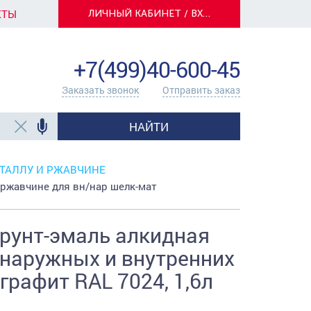
КТЫ
ЛИЧНЫЙ КАБИНЕТ / ВХОД
info@centerkrasok.ru
+7(499)40-600-45
Заказать звонок
Отправить заказ
НАЙТИ
ТАЛЛУ И РЖАВЧИНЕ
ржавчине для вн/нар шелк-мат
рунт-эмаль алкидная
наружных и внутренних
графит RAL 7024, 1,6л