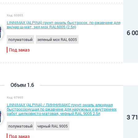
Код: 60865
LINNIMAX (ALPINA) грунт-эмаль быстросох. по ржавчине для
вн/нар ш-мат, зел мох RAL6005 (2,5л)
6 0
полуматовый
зеленый мох RAL 6005
Под заказ
Объем 1.6
Код: 67965
LINNIMAX (ALPINA) / ЛИННИМАКС грунт-эмаль алкидная
быстросохнущая по ржавчине для наружных и внутренних
работ шелковисто-матовая, черный RAL 9005 2,5л
3 7
полуматовый
черный RAL 9005
Под заказ