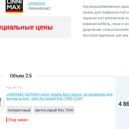
LINNIMAX
Органоразбавляемая одно
ЛИННИМАКС
эмаль для поверхностей и
окраски металлических ко
кованая мебель, окна и ок
ециальные цены
(дорожная, сельскохозяйс
эксплуатируемых как вну
Объем 2.5
Код: 60776
LINNIMAX (ALPINA) грунт-эмаль быстросох. по ржавчине для
вн/нар ш-мат, светло-серый RAL 7040 (2,5л)
4 8
полуматовый
светло-серый RAL 7040
Под заказ