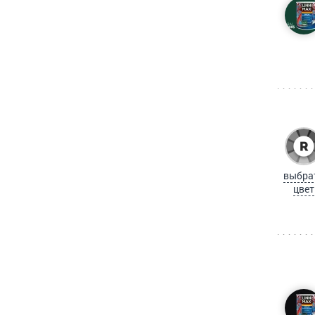
выбра
цвет