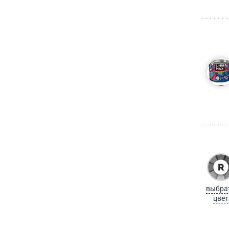
выбра
цвет