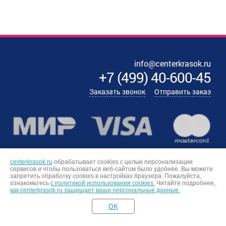
info@centerkrasok.ru
+7
(
499
)
40-600-45
Заказать звонок
Отправить заказ
centerkrasok.ru
обрабатывает cookies с целью персонализации
сервисов и чтобы пользоваться веб-сайтом было удобнее. Вы можете
запретить обработку сookies в настройках браузера. Пожалуйста,
ознакомьтесь
с политикой использования cookies.
Читайте подробнее,
как centerkrasok.ru защищает ваши персональные данные.
OK