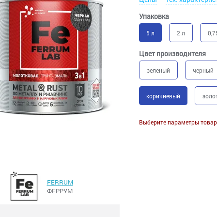
Упаковка
5 л
2 л
0,7
Цвет производителя
зеленый
черный
коричневый
золо
Выберите параметры товар
FERRUM
ФЕРРУМ