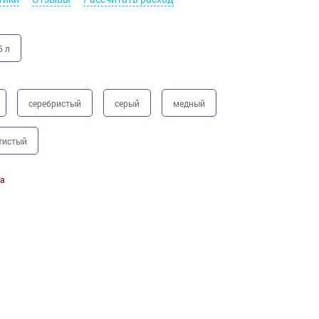
5 л
серебристый
серый
медный
тистый
а