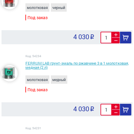
молотковая
черный
Под заказ
4 030
Код: 54234
FERRUM LAB грунт-эмаль по ржавчине 3 в 1 молотковая,
медная (2 л)
молотковая
медный
Под заказ
4 030
Код: 54231