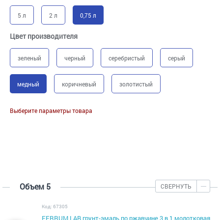
5 л
2 л
0,75 л
Цвет производителя
зеленый
черный
серебристый
серый
медный
коричневый
золотистый
Выберите параметры товара
Объем 5
СВЕРНУТЬ
Код: 67305
FERRUM LAB грунт-эмаль по ржавчине 3 в 1 молотковая,