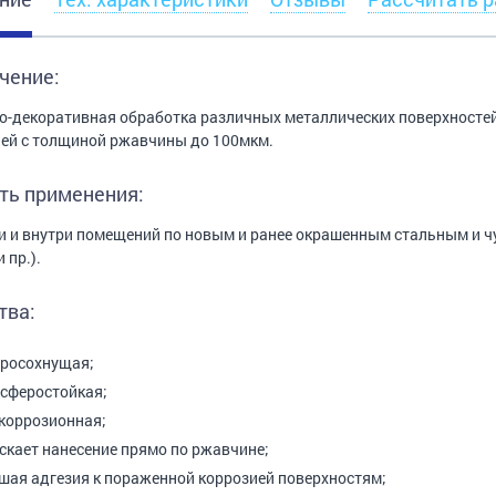
чение:
-декоративная обработка различных металлических поверхностей
ей с толщиной ржавчины до 100мкм.
ть применения:
 и внутри помещений по новым и ранее окрашенным стальным и чу
 пр.).
тва:
росохнущая;
сферостойкая;
коррозионная;
скает нанесение прямо по ржавчине;
шая адгезия к пораженной коррозией поверхностям;