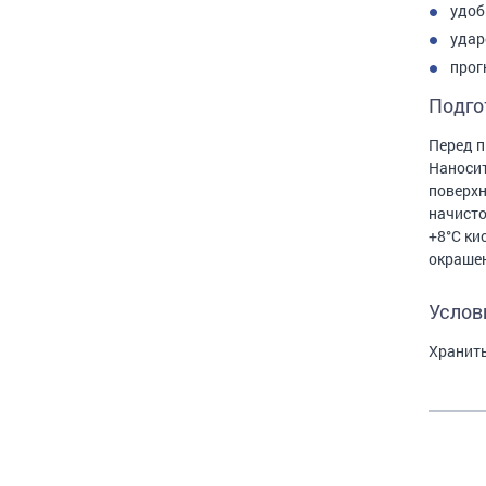
удоб
удар
прог
Подго
Перед п
Наносит
поверхн
начисто
+8°С ки
окрашен
Услов
Хранить