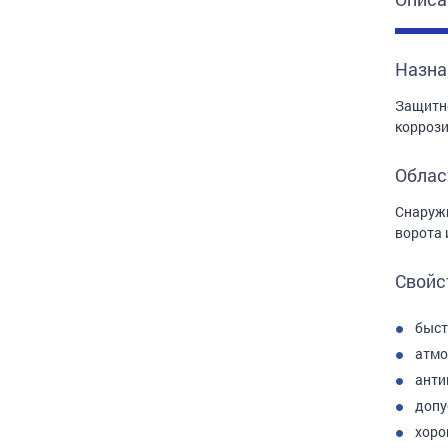
Назна
Защитно
коррози
Облас
Снаружи
ворота и
Свойс
быст
атмо
анти
допу
хоро