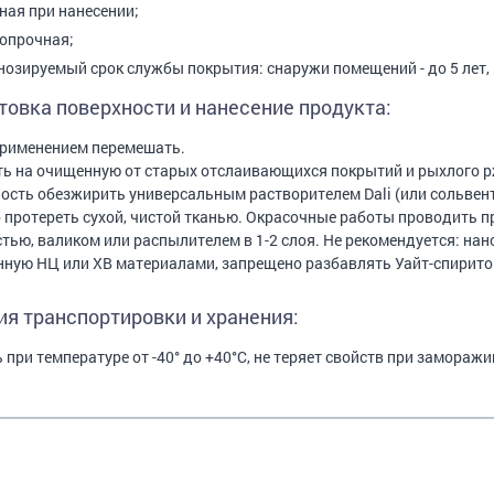
ная при нанесении;
опрочная;
нозируемый срок службы покрытия: снаружи помещений - до 5 лет, в
товка поверхности и нанесение продукта:
рименением перемешать.
ь на очищенную от старых отслаивающихся покрытий и рыхлого р
ость обезжирить универсальным растворителем Dali (или сольвент
 протереть сухой, чистой тканью. Окрасочные работы проводить п
стью, валиком или распылителем в 1-2 слоя. Не рекомендуется: нан
ную НЦ или ХВ материалами, запрещено разбавлять Уайт-спирито
ия транспортировки и хранения:
 при температуре от -40° до +40°С, не теряет свойств при заморажи