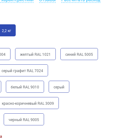
2,2 кг
004
желтый RAL 1021
синий RAL 5005
серый графит RAL 7024
белый RAL 9010
серый
красно-коричневый RAL 3009
черный RAL 9005
а