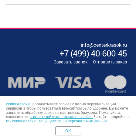
info@centerkrasok.ru
+7
(
499
)
40-600-45
Заказать звонок
Отправить заказ
centerkrasok.ru
обрабатывает cookies с целью персонализации
сервисов и чтобы пользоваться веб-сайтом было удобнее. Вы можете
запретить обработку сookies в настройках браузера. Пожалуйста,
ознакомьтесь
с политикой использования cookies.
Читайте подробнее,
как centerkrasok.ru защищает ваши персональные данные.
OK