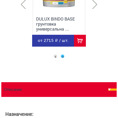
INDO BASE
DULUX BINDO BASE
DULUX BINDO
ка
грунтовка
грунтовка
альна …
универсальна …
универсальн
/ шт.
от 2715
/ шт.
от 955
/ ш
1
2
Описание
Назначение: