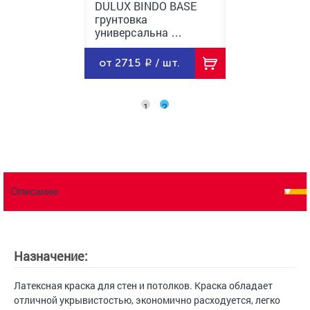
INDO BASE
DULUX BINDO BASE
DULUX BINDO
ка
грунтовка
грунтовка
альна …
универсальна …
универсальн
/ шт.
от 2715
/ шт.
от 955
/ ш
1
2
Описание
Назначение:
Латексная краска для стен и потолков. Краска обладает
отличной укрывистостью, экономично расходуется, легко