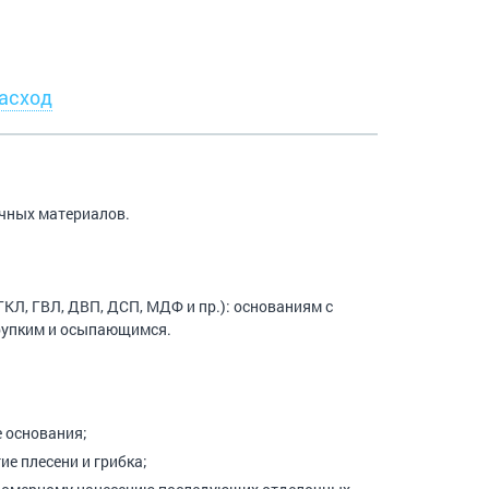
асход
чных материалов.
Л, ГВЛ, ДВП, ДСП, МДФ и пр.): основаниям с
рупким и осыпающимся.
 основания;
е плесени и грибка;