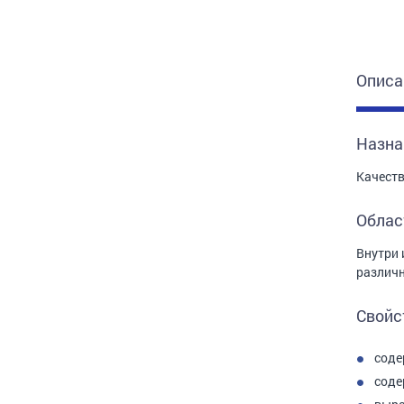
Описа
Назна
Качеств
Облас
Внутри 
различ
Свойс
соде
соде