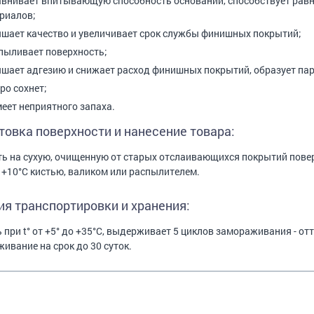
внивает впитывающую способность оснований, способствует рав
риалов;
шает качество и увеличивает срок службы финишных покрытий;
пыливает поверхность;
шает адгезию и снижает расход финишных покрытий, образует па
ро сохнет;
меет неприятного запаха.
товка поверхности и нанесение товара:
ь на сухую, очищенную от старых отслаивающихся покрытий повер
 +10°С кистью, валиком или распылителем.
ия транспортировки и хранения:
 при t° от +5° до +35°С, выдерживает 5 циклов замораживания - о
ивание на срок до 30 суток.