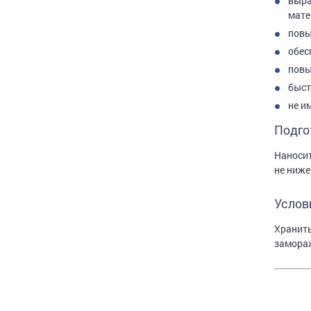
выра
мате
повы
обес
повы
быст
не и
Подго
Наносит
не ниже
Услов
Хранить
замораж