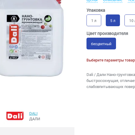
Упаковка
1 л
5 л
10 
Цвет производителя
бесцветный
Выберите параметры товар
Dali / Дали Нано-грунтовк
быстросохнущая, отличае
слабовпитывающих поверх
DALI
ДАЛИ