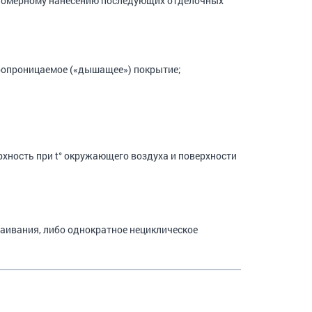
номерному нанесению последующих отделочных
ропроницаемое («дышащее») покрытие;
хность при t° окружающего воздуха и поверхности
ттаивания, либо однократное нециклическое