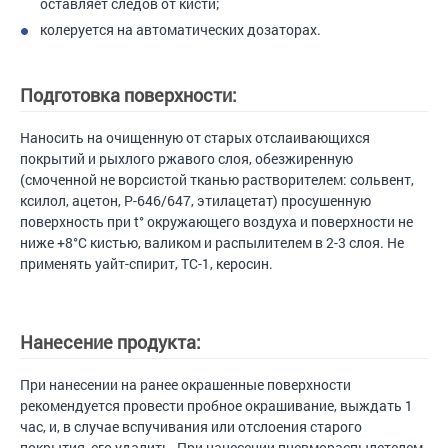
оставляет следов от кисти;
колеруется на автоматических дозаторах.
Подготовка поверхности:
Наносить на очищенную от старых отслаивающихся
покрытий и рыхлого ржавого слоя, обезжиренную
(смоченной не ворсистой тканью растворителем: сольвент,
ксилол, ацетон, Р-646/647, этилацетат) просушенную
поверхность при t° окружающего воздуха и поверхности не
ниже +8°С кистью, валиком и распылителем в 2-3 слоя. Не
применять уайт-спирит, ТС-1, керосин.
Нанесение продукта:
При нанесении на ранее окрашенные поверхности
рекомендуется провести пробное окрашивание, выждать 1
час, и, в случае вспучивания или отслоения старого
покрытия, его удалить. При нанесении пневмораспылетелем,