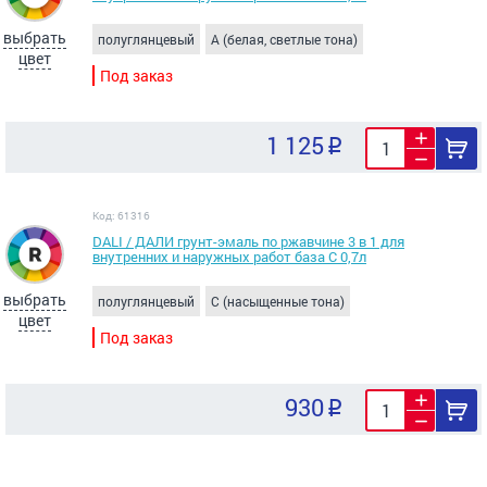
выбрать
полуглянцевый
A (белая, светлые тона)
цвет
Под заказ
1 125
Код: 61316
DALI / ДАЛИ грунт-эмаль по ржавчине 3 в 1 для
внутренних и наружных работ база C 0,7л
выбрать
полуглянцевый
C (насыщенные тона)
цвет
Под заказ
930