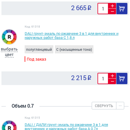
2 665
Код: 61318
DALI грунт-эмаль по ржавчине 3 в 1 для внутренних и
наружных работ база C 1,8 л
выбрать
полуглянцевый
C (насыщенные тона)
цвет
Под заказ
2 215
Объем 0.7
СВЕРНУТЬ
Код: 61315
DALI / ДАЛИ грунт-эмаль по ржавчине 3 в 1 для
внутренних и наружных работ база A 0,7л