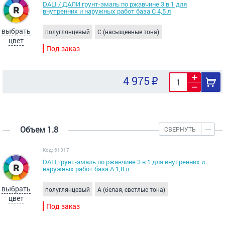
DALI / ДАЛИ грунт-эмаль по ржавчине 3 в 1 для
внутренних и наружных работ база C 4,5 л
выбрать
полуглянцевый
C (насыщенные тона)
цвет
Под заказ
4 975
Объем 1.8
СВЕРНУТЬ
Код: 61317
DALI грунт-эмаль по ржавчине 3 в 1 для внутренних и
наружных работ база A 1,8 л
выбрать
полуглянцевый
A (белая, светлые тона)
цвет
Под заказ