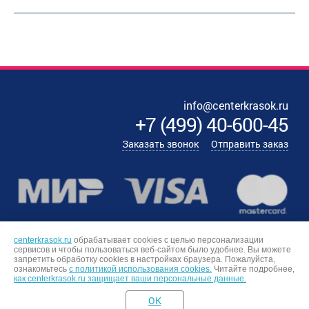
info@centerkrasok.ru
+7
(
499
)
40-600-45
Заказать звонок
Отправить заказ
centerkrasok.ru
обрабатывает cookies с целью персонализации
сервисов и чтобы пользоваться веб-сайтом было удобнее. Вы можете
запретить обработку сookies в настройках браузера. Пожалуйста,
ознакомьтесь
с политикой использования cookies.
Читайте подробнее,
как centerkrasok.ru защищает ваши персональные данные.
OK