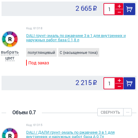
2 665
Код: 61318
DALI грунт-эмаль по ржавчине 3 в 1 для внутренних и
наружных работ база C 1,8 л
выбрать
полуглянцевый
C (насыщенные тона)
цвет
Под заказ
2 215
Объем 0.7
СВЕРНУТЬ
Код: 61315
DALI / ДАЛИ грунт-эмаль по ржавчине 3 в 1 для
внутренних и наружных работ база A 0,7л