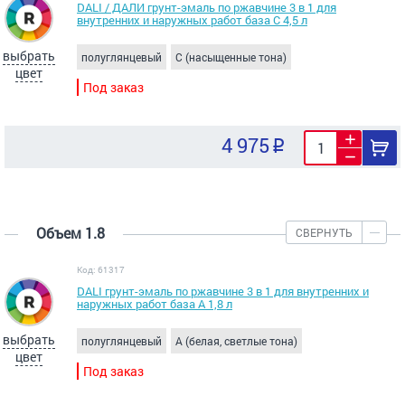
DALI / ДАЛИ грунт-эмаль по ржавчине 3 в 1 для
внутренних и наружных работ база C 4,5 л
выбрать
полуглянцевый
C (насыщенные тона)
цвет
Под заказ
4 975
Объем 1.8
СВЕРНУТЬ
Код: 61317
DALI грунт-эмаль по ржавчине 3 в 1 для внутренних и
наружных работ база A 1,8 л
выбрать
полуглянцевый
A (белая, светлые тона)
цвет
Под заказ