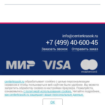
info@centerkrasok.ru
+7
(
499
)
40-600-45
Заказать звонок
Отправить заказ
centerkrasok.ru
обрабатывает cookies с целью персонализации
сервисов и чтобы пользоваться веб-сайтом было удобнее. Вы можете
запретить обработку сookies в настройках браузера. Пожалуйста,
ознакомьтесь
с политикой использования cookies.
Читайте подробнее,
как centerkrasok.ru защищает ваши персональные данные.
OK