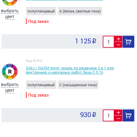
выбрать
полуглянцевый
A (белая, светлые тона)
цвет
Под заказ
1 125
Код: 61316
DALI / ДАЛИ грунт-эмаль по ржавчине 3 в 1 для
внутренних и наружных работ база C 0,7л
выбрать
полуглянцевый
C (насыщенные тона)
цвет
Под заказ
930