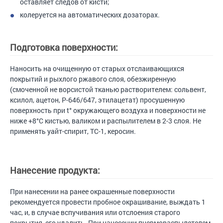
оставляет следов от кисти;
колеруется на автоматических дозаторах.
Подготовка поверхности:
Наносить на очищенную от старых отслаивающихся
покрытий и рыхлого ржавого слоя, обезжиренную
(смоченной не ворсистой тканью растворителем: сольвент,
ксилол, ацетон, Р-646/647, этилацетат) просушенную
поверхность при t° окружающего воздуха и поверхности не
ниже +8°С кистью, валиком и распылителем в 2-3 слоя. Не
применять уайт-спирит, ТС-1, керосин.
Нанесение продукта:
При нанесении на ранее окрашенные поверхности
рекомендуется провести пробное окрашивание, выждать 1
час, и, в случае вспучивания или отслоения старого
покрытия, его удалить. При нанесении пневмораспылетелем,