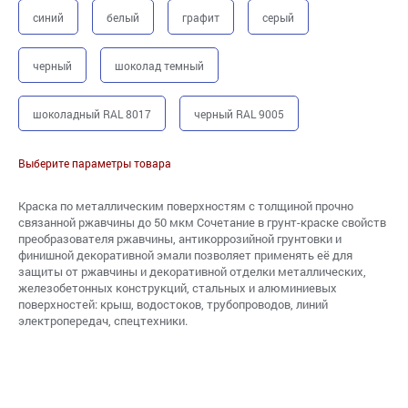
синий
белый
графит
серый
черный
шоколад темный
шоколадный RAL 8017
черный RAL 9005
Выберите параметры товара
Краска по металлическим поверхностям с толщиной прочно
связанной ржавчины до 50 мкм Сочетание в грунт-краске свойств
преобразователя ржавчины, антикоррозийной грунтовки и
финишной декоративной эмали позволяет применять её для
защиты от ржавчины и декоративной отделки металлических,
железобетонных конструкций, стальных и алюминиевых
поверхностей: крыш, водостоков, трубопроводов, линий
электропередач, спецтехники.