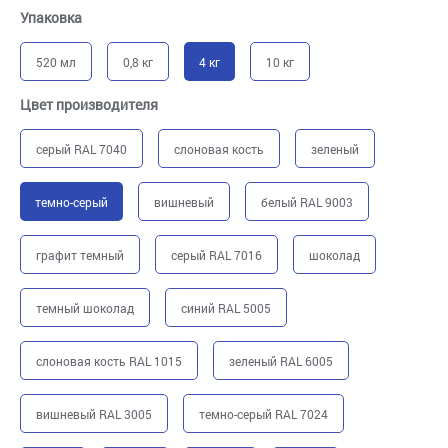
Упаковка
520 мл
0,8 кг
4 кг
10 кг
Цвет производителя
серый RAL 7040
слоновая кость
зеленый
темно-серый
вишневый
белый RAL 9003
графит темный
серый RAL 7016
шоколад
темный шоколад
синий RAL 5005
слоновая кость RAL 1015
зеленый RAL 6005
вишневый RAL 3005
темно-серый RAL 7024