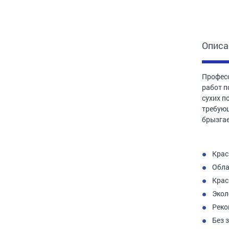
Описа
Професс
работ п
сухих п
требующ
брызгае
Крас
Обла
Крас
Экол
Реко
Без 