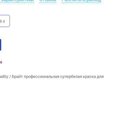
9 л
а
 Quality / Брайт профессиональная супербелая краска для