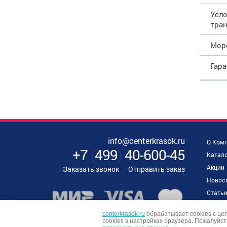
Усло
тра
Мор
Гар
info@centerkrasok.ru
О Ком
+7
(
499
)
40-600-45
Катало
Акции
Заказать звонок
Отправить заказ
Новос
Стать
Наши 
centerkrasok.ru
обрабатывает cookies с це
Отзыв
сookies в настройках браузера. Пожалуйст