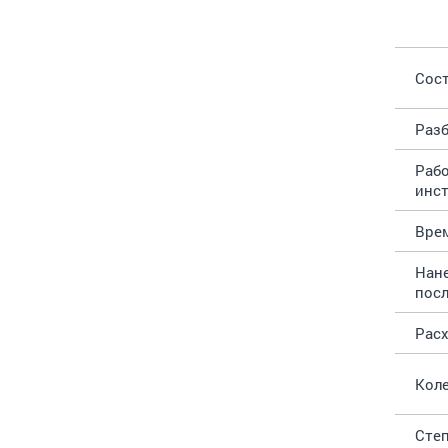
Сос
Разб
Раб
инс
Вре
Нан
пос
Рас
Кол
Степ