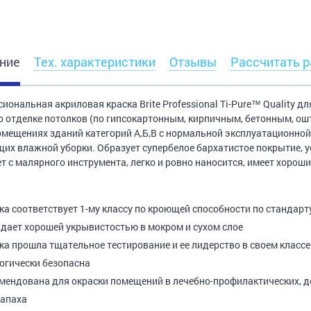
ние
Тех. характеристики
Отзывы
Рассчитать р
иональная акриловая краска Brite Professional Ti-Pure™ Quality 
о отделке потолков (по гипсокартонным, кирпичным, бетонным, о
омещениях зданий категорий А,Б,В с нормальной эксплуатационной 
их влажной уборки. Образует супербелое бархатистое покрытие, ус
т с малярного инструмента, легко и ровно наносится, имеет хороши
ка соответствует 1-му классу по кроющей способности по стандарт
дает хорошей укрывистостью в мокром и сухом слое
ка прошла тщательное тестирование и ее лидерство в своем классе
огически безопасна
мендована для окраски помещений в лечебно-профилактических, д
запаха