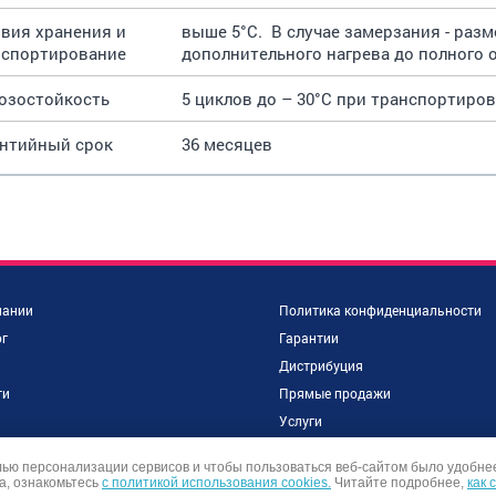
вия хранения и
выше 5°С. В случае замерзания - раз
нспортирование
дополнительного нагрева до полного 
озостойкость
5 циклов до – 30°С при транспортиров
антийный срок
36 месяцев
пании
Политика конфиденциальности
г
Гарантии
Дистрибуция
ти
Прямые продажи
и
Услуги
объекты
Контакты
лью персонализации сервисов и чтобы пользоваться веб-сайтом было удобне
ы
а, ознакомьтесь
с политикой использования cookies.
Читайте подробнее,
как 