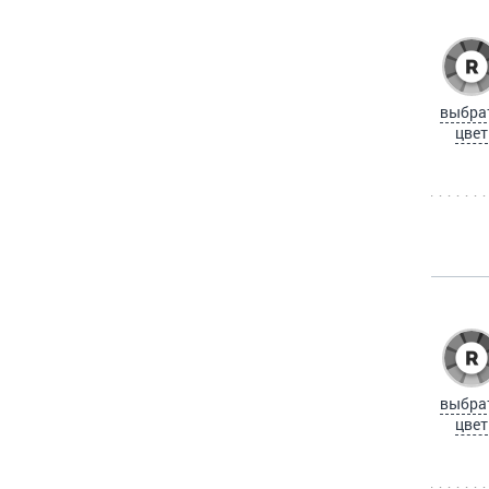
выбра
цвет
выбра
цвет