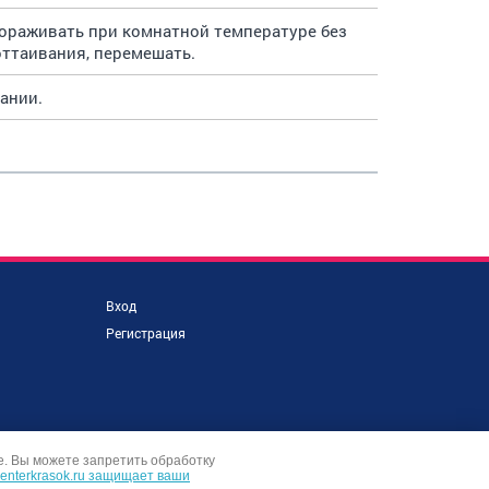
мораживать при комнатной температуре без
оттаивания, перемешать.
ании.
Вход
Регистрация
е. Вы можете запретить обработку
centerkrasok.ru защищает ваши