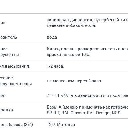
акриловая дисперсия, супербелый тит
тав
целевые добавки, вода.
авитель
вода
очие
Кисть, валик. краскораспылитель пневм
трументы
краски не более 10%.
мя высыхания
1-2 часа.
есение
не менее чем через 4 часа.
ледующего слоя
2
ход
7 — 11 м
/л в в зависимости от контр
Базы А (можно применять как готовую
еровка
SPIRIT, RAL Classic, RAL Design, NCS.
ень блеска (85°)
12,0. Матовая