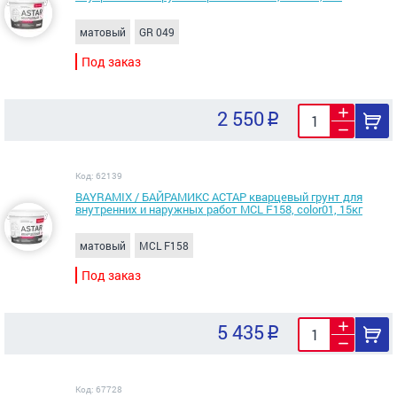
матовый
GR 049
Под заказ
2 550
Код: 62139
BAYRAMIX / БАЙРАМИКС АСТАР кварцевый грунт для
внутренних и наружных работ MCL F158, color01, 15кг
матовый
MCL F158
Под заказ
5 435
Код: 67728