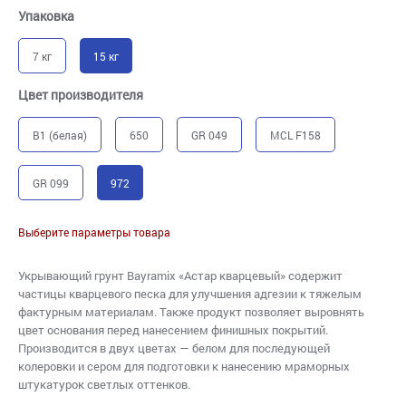
Упаковка
7 кг
15 кг
Цвет производителя
B1 (белая)
650
GR 049
MCL F158
GR 099
972
Выберите параметры товара
Укрывающий грунт Bayramix «Астар кварцевый» содержит
частицы кварцевого песка для улучшения адгезии к тяжелым
фактурным материалам. Также продукт позволяет выровнять
цвет основания перед нанесением финишных покрытий.
Производится в двух цветах — белом для последующей
колеровки и сером для подготовки к нанесению мраморных
штукатурок светлых оттенков.