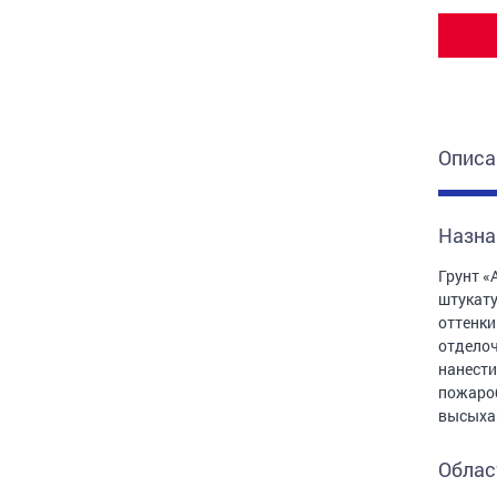
Описа
Назна
Грунт «
штукату
оттенки
отделоч
нанести
пожароб
высыхан
Облас