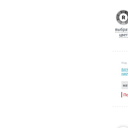
выбра
цвет
Код:
BAY
нар
ма
По