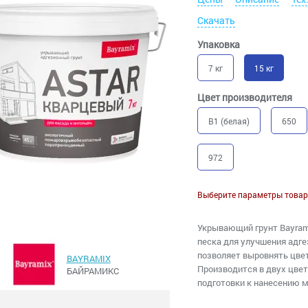
Скачать
Упаковка
7 кг
15 кг
Цвет производителя
B1 (белая)
650
972
Выберите параметры товар
Укрывающий грунт Bayram
песка для улучшения адг
позволяет выровнять цве
BAYRAMIX
Производится в двух цве
БАЙРАМИКС
подготовки к нанесению 