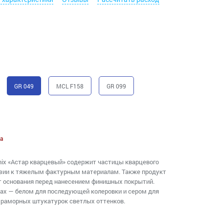
GR 049
MCL F158
GR 099
а
ix «Астар кварцевый» содержит частицы кварцевого
езии к тяжелым фактурным материалам. Также продукт
т основания перед нанесением финишных покрытий.
тах — белом для последующей колеровки и сером для
мраморных штукатурок светлых оттенков.