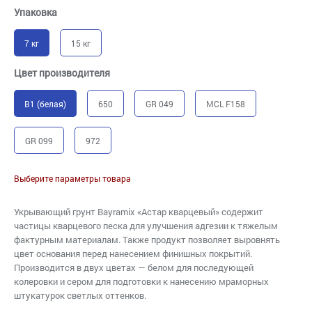
Упаковка
7 кг
15 кг
Цвет производителя
B1 (белая)
650
GR 049
MCL F158
GR 099
972
Выберите параметры товара
Укрывающий грунт Bayramix «Астар кварцевый» содержит
частицы кварцевого песка для улучшения адгезии к тяжелым
фактурным материалам. Также продукт позволяет выровнять
цвет основания перед нанесением финишных покрытий.
Производится в двух цветах — белом для последующей
колеровки и сером для подготовки к нанесению мраморных
штукатурок светлых оттенков.