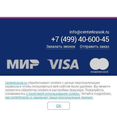
info@centerkrasok.ru
+7
(
499
)
40-600-45
Заказать звонок
Отправить заказ
centerkrasok.ru
обрабатывает cookies с целью персонализации
сервисов и чтобы пользоваться веб-сайтом было удобнее. Вы можете
запретить обработку сookies в настройках браузера. Пожалуйста,
ознакомьтесь
с политикой использования cookies.
Читайте подробнее,
как centerkrasok.ru защищает ваши персональные данные.
OK