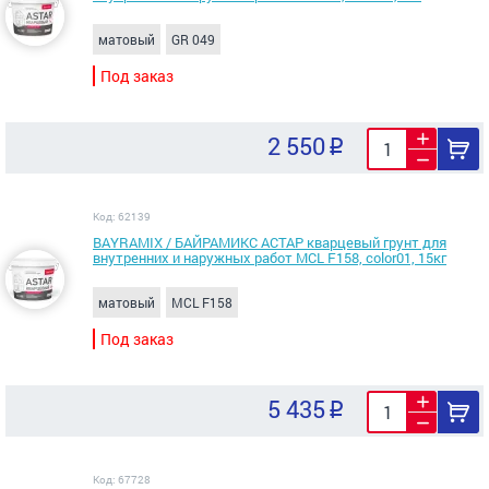
матовый
GR 049
Под заказ
2 550
Код: 62139
BAYRAMIX / БАЙРАМИКС АСТАР кварцевый грунт для
внутренних и наружных работ MCL F158, color01, 15кг
матовый
MCL F158
Под заказ
5 435
Код: 67728